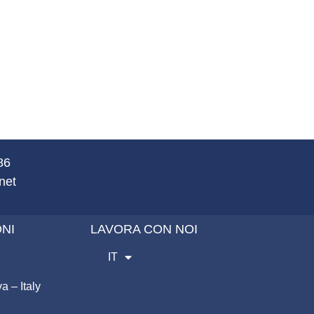
486
net
ONI
LAVORA CON NOI
IT
 – Italy